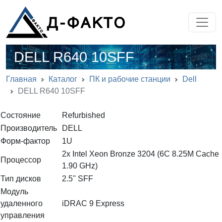
DELL R640 10SFF
Главная
Каталог
ПК и рабочие станции
Dell
DELL R640 10SFF
Состояние
Refurbished
Производитель
DELL
Форм-фактор
1U
2x Intel Xeon Bronze 3204 (6C 8.25M Cache
Процессор
1.90 GHz)
Тип дисков
2.5'' SFF
Модуль
удаленного
iDRAC 9 Express
управления