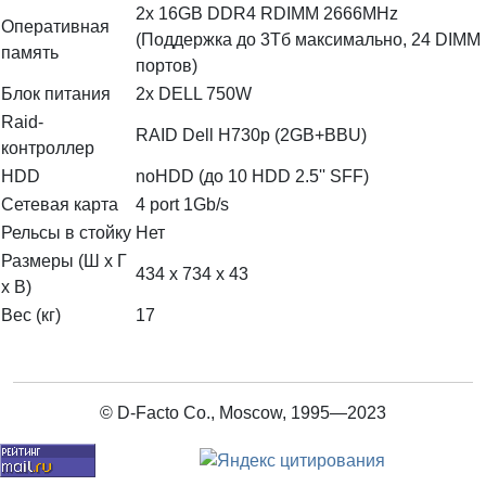
2x 16GB DDR4 RDIMM 2666MHz
Оперативная
(Поддержка до 3Тб максимально, 24 DIMM
память
портов)
Блок питания
2x DELL 750W
Raid-
RAID Dell H730p (2GB+BBU)
контроллер
HDD
noHDD (до 10 HDD 2.5'' SFF)
Сетевая карта
4 port 1Gb/s
Рельсы в стойку
Нет
Размеры (Ш х Г
434 x 734 x 43
х В)
Вес (кг)
17
© D-Facto Co., Moscow, 1995—2023