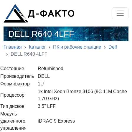
DELL R640 4LFF
Главная
Каталог
ПК и рабочие станции
Dell
DELL R640 4LFF
Состояние
Refurbished
Производитель
DELL
Форм-фактор
1U
1x Intel Xeon Bronze 3106 (8C 11M Cache
Процессор
1.70 GHz)
Тип дисков
3.5'' LFF
Модуль
удаленного
iDRAC 9 Express
управления