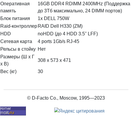
Оперативная
16GB DDR4 RDIMM 2400MHz (Поддержка
память
до 3Тб максимально, 24 DIMM портов)
Блок питания
1x DELL 750W
Raid-контроллер
RAID Dell H330 (ZM)
HDD
noHDD (до 4 HDD 3.5'' LFF)
Сетевая карта
4 ports 1Gb/s RJ-45
Рельсы в стойку
Нет
Размеры (Ш х Г
308 x 573 x 471
х В)
Вес (кг)
30
© D-Facto Co., Moscow, 1995—2023