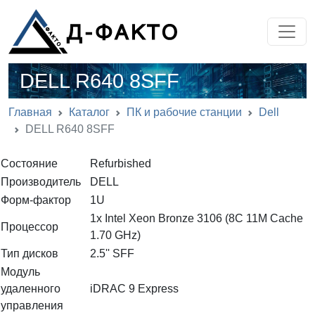
DELL R640 8SFF
Главная
Каталог
ПК и рабочие станции
Dell
DELL R640 8SFF
Состояние
Refurbished
Производитель
DELL
Форм-фактор
1U
1x Intel Xeon Bronze 3106 (8C 11M Cache
Процессор
1.70 GHz)
Тип дисков
2.5'' SFF
Модуль
удаленного
iDRAC 9 Express
управления