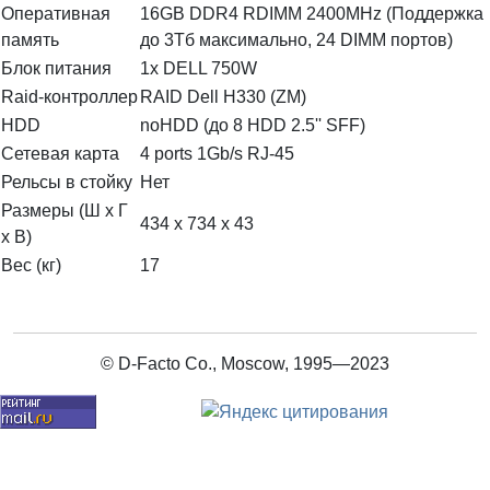
Оперативная
16GB DDR4 RDIMM 2400MHz (Поддержка
память
до 3Тб максимально, 24 DIMM портов)
Блок питания
1x DELL 750W
Raid-контроллер
RAID Dell H330 (ZM)
HDD
noHDD (до 8 HDD 2.5'' SFF)
Сетевая карта
4 ports 1Gb/s RJ-45
Рельсы в стойку
Нет
Размеры (Ш х Г
434 x 734 x 43
х В)
Вес (кг)
17
© D-Facto Co., Moscow, 1995—2023