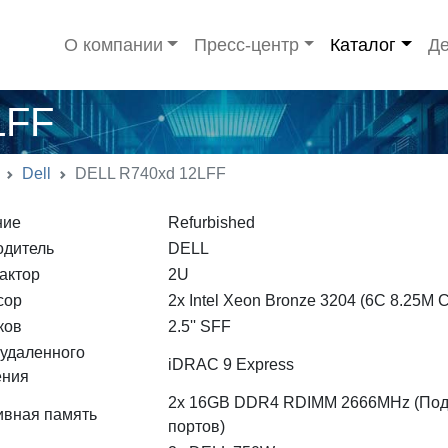
О компании
Пресс-центр
Каталог
Де
LFF
Dell
DELL R740xd 12LFF
ние
Refurbished
одитель
DELL
актор
2U
сор
2x Intel Xeon Bronze 3204 (6C 8.25M 
ков
2.5'' SFF
удаленного
iDRAC 9 Express
ения
2x 16GB DDR4 RDIMM 2666MHz (Подд
ивная память
портов)