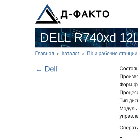
DELL R740xd 12
Главная
Каталог
ПК и рабочие станции
← Dell
Состоя
Произв
Форм-ф
Процес
Тип дис
Модуль 
управл
Операт