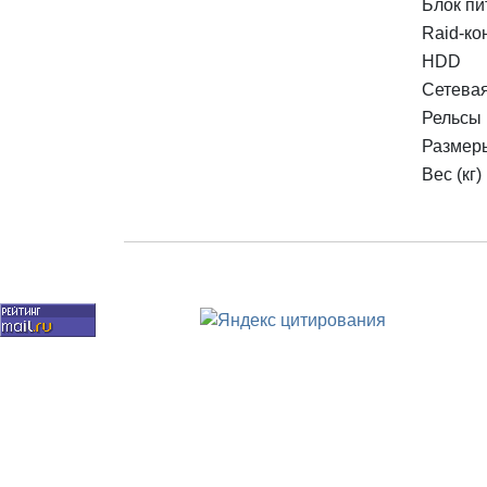
Блок пи
Raid-ко
HDD
Сетевая
Рельсы 
Размеры
Вес (кг)