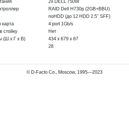
тания
2x DELL 750W
нтроллер
RAID Dell H730p (2GB+BBU)
noHDD (до 12 HDD 2.5'' SFF)
 карта
4 port 1Gb/s
в стойку
Нет
 (Ш х Г х В)
434 x 679 x 87
28
© D-Facto Co., Moscow, 1995—2023