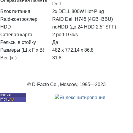
Оперативная память
Dell
Блок питания
2x DELL 800W Hot-Plug
Raid-контроллер
RAID Dell H745 (4GB+BBU)
HDD
noHDD (до 24 HDD 2.5'' SFF)
Сетевая карта
2 port 1Gb/s
Рельсы в стойку
Да
Размеры (Ш х Г х В)
482 x 772.14 x 86.8
Вес (кг)
31.8
© D-Facto Co., Moscow, 1995—2023