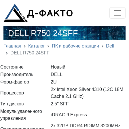
DELL R750 24SFF
Главная
Каталог
ПК и рабочие станции
Dell
DELL R750 24SFF
Состояние
Новый
Производитель
DELL
Форм-фактор
2U
2x Intel Xeon Silver 4310 (12C 18M
Процессор
Cache 2.1 GHz)
Тип дисков
2.5'' SFF
Модуль удаленного
iDRAC 9 Express
управления
2x 32GB DDR4 RDIMM 3200MHz