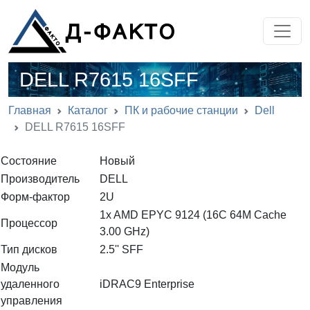
DELL R7615 16SFF
Главная
Каталог
ПК и рабочие станции
Dell
DELL R7615 16SFF
Состояние
Новый
Производитель
DELL
Форм-фактор
2U
1x AMD EPYC 9124 (16C 64M Cache
Процессор
3.00 GHz)
Тип дисков
2.5'' SFF
Модуль
удаленного
iDRAC9 Enterprise
управления